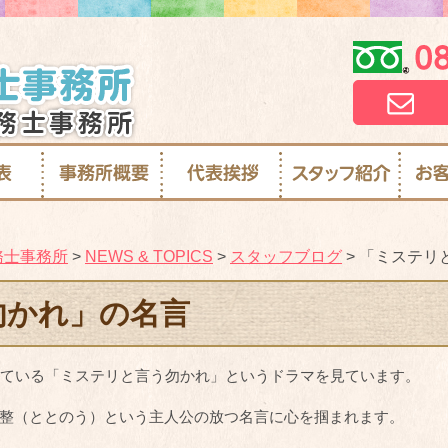
務士事務所
>
NEWS & TOPICS
>
スタッフブログ
>
「ミステリ
勿かれ」の名言
っている「ミステリと言う勿かれ」というドラマを見ています。
整（ととのう）という主人公の放つ名言に心を掴まれます。