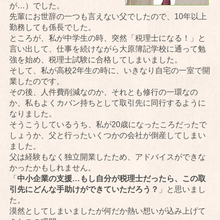
が…）でした。
先輩にお世辞の一つも言えない父でしたので、10年以上
勤務しても係長でした。
ところが、私が中学生の時、突然「税理士になる！」と
言い出して、仕事を続けながら大原簿記学校に通って勉
強を始め、税理士試験に合格してしまいました。
そして、私が高校2年生の時に、いきなり自宅の一室で開
業したのです。
その後、人件費削減なのか、それとも修行の一環なの
か、私もよくカバン持ちとして取引先に同行するように
なりました。
そうこうしているうち、私が20歳になったころだったで
しょうか、父と行ったいくつかの会社が倒産してしまい
ました。
父は経験もなく独立開業したため、アドバイスができな
かったかもしれません。
「
中小企業の支援…もし自分が税理士だったら、この取
引先にどんな手助けができていただろう？
」と思いまし
た。
漠然としてしまいましたが何だか熱い想いが込み上げて