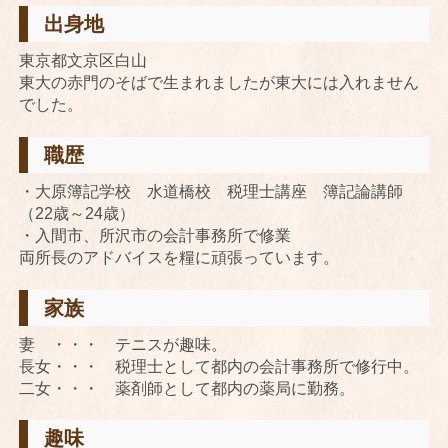
出身地
東京都文京区白山
東大の赤門のそばで生まれましたが東大には入れません
でした。
職歴
・大原簿記学校 水道橋校 税理士講座 簿記論講師
（22歳～24歳）
・入間市、所沢市の会計事務所で修業
両所長のアドバイスを糧に頑張っています。
家族
妻 ・・・ テニスが趣味。
長女・・・ 税理士として都内の会計事務所で修行中。
二女・・・ 薬剤師として都内の薬局に勤務。
趣味