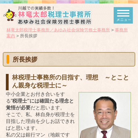
林竜太郎税理士事務所／あゆみ社会保険労務士事務所
>
事務所
案内
>
所長挨拶
所長挨拶
林税理士事務所の目指す、理想 ～とこと
ん親身な税理士に～
中小企業とお付き合いをす
る”
税理士”には確固たる理念と
覚悟が必要
だと思います。
そこで、私、林自身が税理士を
目指した理由を少しお話できれ
ばと思います。
私の父は銀行マン（地銀です