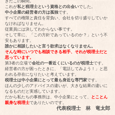
きたこの瞬間。
これが
私と税理士という資格との出会い
でした。
中小企業の経営者の方は孤独
です。
すべての権限と責任を背負い、会社を切り盛りしていか
なければなりません。
従業員には決してわからない事です。
そして常に、「この方針であっているのか？」という不
安もあります。
誰かに相談したいと言う欲求はなくなりません。
そんな時にいつでも相談できる相手、それが税理士だと
思っています。
第3者の立場で
会社の一番近くにいるのが税理士
です。
経営者の方が困ったときに、「電話してみよう！」と思
われる存在になりたいと考えています。
税理士は中小企業にとって最も身近な専門家
です。
ほんの少しのアドバイスの違いが、大きな結果の違いに
なるものだと実感しています。
だから私たちの事務所は、中小企業にとって、
とことん
親身な税理士
でありたいのです。
代表税理士 林 竜太郎