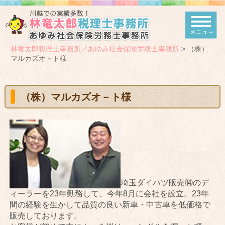
林竜太郎税理士事務所／あゆみ社会保険労務士事務所
>
（株）
マルカズオ－ト様
（株）マルカズオ－ト様
埼玉ダイハツ販売⑭のデ
ィーラーを23年勤務して、今年8月に会社を設立。23年
間の経験を生かして品質の良い新車・中古車を低価格で
販売しております。