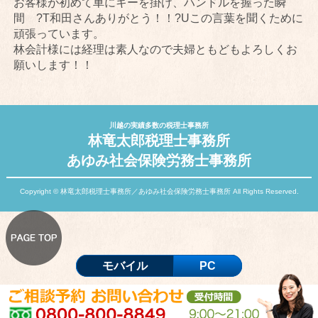
お客様が初めて車にキーを掛け、ハンドルを握った瞬
間 ?T和田さんありがとう！！?Uこの言葉を聞くために
頑張っています。
林会計様には経理は素人なので夫婦ともどもよろしくお
願いします！！
川越の実績多数の税理士事務所
林竜太郎税理士事務所
あゆみ社会保険労務士事務所
Copyright © 林竜太郎税理士事務所／あゆみ社会保険労務士事務所 All Rights Reserved.
モバイル
PC